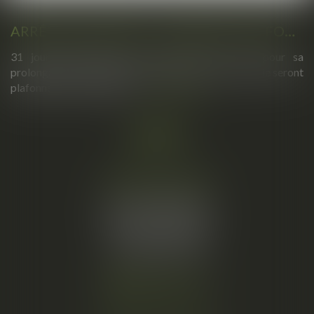
ARRÊTS DE TRAVAIL : UN DÉCRET PLAFONNE POUR LA PREMIÈRE FOIS LEUR DURÉE À PARTIR DU 1ER SEPTEMBRE 2026
31 jours maximum pour un premier arrêt, 62 pour sa
prolongation : dès septembre 2026, vos arrêts maladie seront
plafonnés comme jamais...
Lire la suite
Cabinet principal
34, rue de l’Aiguillerie
34000 MONTPELLIER
Tél :
06 61 57 18 86
Fax :
04 67 66 12 56
Nous localiser