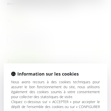
maladie dont dépend le salarié victime...
Lire la suite
HISTORIQUE
Information sur les cookies
Construction de logements locatifs aidés :
dématérialisation obligatoire des demandes d’agrément
Nous avons recours à des cookies techniques pour
Provision et appréciation du caractère sérieusement
assurer le bon fonctionnement du site, nous utilisons
contestable
également des cookies soumis à votre consentement
pour collecter des statistiques de visite.
Police de la publicité : transfert du Maire au Président de
Cliquez ci-dessous sur « ACCEPTER » pour accepter le
l’intercommunalité au 1er janvier 2024
dépôt de l'ensemble des cookies ou sur « CONFIGURER
Les deux premiers décrets d'application de la réforme