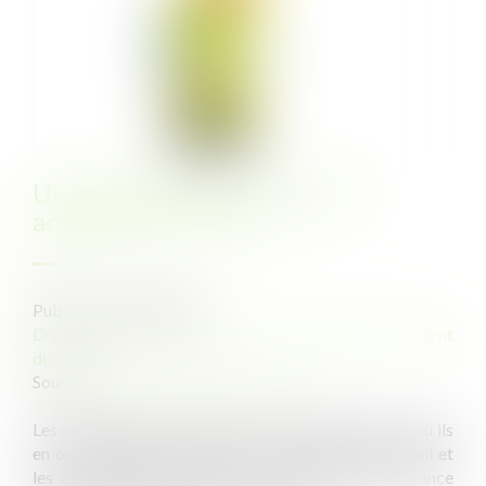
Une déclaration en ligne des
accidents du travail
Publié le :
13/06/2023
Droit du travail - Employeurs
/
Responsabilité accident
du travail
Source :
cabinet-rs.expert-infos.com
Les employeurs doivent, dans les 48 heures du jour où ils
en ont connaissance, déclarer les accidents du travail et
les accidents de trajet à la caisse primaire d’assurance