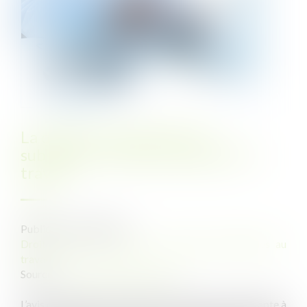
La décision du juge doit se
substituer à l’avis du médecin du
travail
Publié le :
13/11/2023
Droit du travail - Salariés
/
Relation individuelles au
travail
Source :
www.lemag-juridique.com
L’avis du médecin du travail qui déclare un salarié inapte à