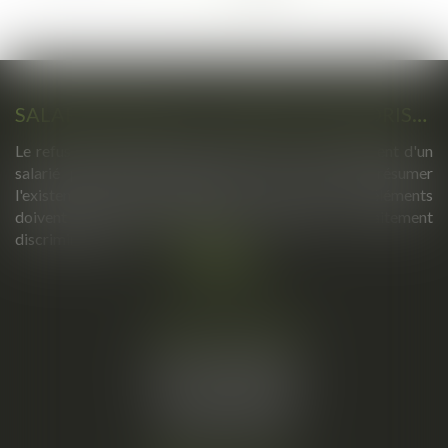
>
>>
SALARIÉ PROTÉGÉ : UN REFUS D'AUTORISATION DE LICENCIEMENT NE SUFFIT PAS À PRÉSUMER UNE DISCRIMINATION SYNDICALE
Le refus par l'administration d'autoriser le licenciement d'un
salarié protégé ne permet pas, à lui seul, de présumer
l'existence d'une discrimination syndicale. D'autres éléments
doivent être apportés pour laisser supposer un traitement
discriminatoire...
Lire la suite
Cabinet principal
34, rue de l’Aiguillerie
34000 MONTPELLIER
Tél :
06 61 57 18 86
Fax :
04 67 66 12 56