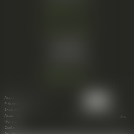
Nous localiser
Cabinet secondaire
15 cours du Palais
07000 PRIVAS
Tél :
06 61 57 18 86
Fax :
04 67 66 12 56
Nous localiser
Accueil
Présentation du cabinet
Expertises
Actualités
Plan du site
Mentions légales
Honoraires
Contact
Articles