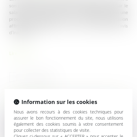
son poste peut faire l’objet de contestation, tant par le
salarié objet de l’avis que par son employeur, selon une
procédure accélérée au fond. Une récente décision
affirme l’impossibilité, pour le juge, d’annuler l’avis
d’inaptitude...
Lire la suite
Information sur les cookies
HISTORIQUE
Nous avons recours à des cookies techniques pour
assurer le bon fonctionnement du site, nous utilisons
Déplacements professionnels du salarié itinérant : le
également des cookies soumis à votre consentement
temps de trajet entre le domicile et les sites des clients ne
pour collecter des statistiques de visite.
constitue pas du temps de travail effectif
Cliquez ci-dessous sur « ACCEPTER » pour accepter le