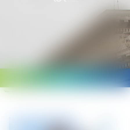
Ouvrir
le
Vous êtes ici :
Accueil
menu
La décision du juge doit se substituer à l’avis du médecin du travail