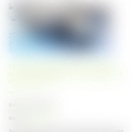
Le CSE ne peut pas agir en justice
pour faire respecter un engagement
de l'employeur
Publié le :
30/11/2021
Droit du travail - Salariés
Source :
www.efl.fr
Pour la Cour de cassation, l'action intentée par un comité