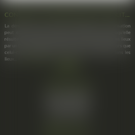
CONSTRUCTION IRRÉGULIÈRE : DÉMOLITION D’OFFICE ET OCCUPATION DES LIEUX
La démolition d'une construction édifiée sans autorisation
peut être exécutée d'office par l'administration lorsqu'elle
résulte d'une décision pénale définitive. L'occupation des lieux
par un tiers ne fait pas obstacle à cette exécution dès lors que
celui-ci ne justifie d'aucun droit acquis au maintien dans les
lieux...
Lire la suite
Cabinet principal
34, rue de l’Aiguillerie
34000 MONTPELLIER
Tél :
06 61 57 18 86
Fax :
04 67 66 12 56
Nous localiser