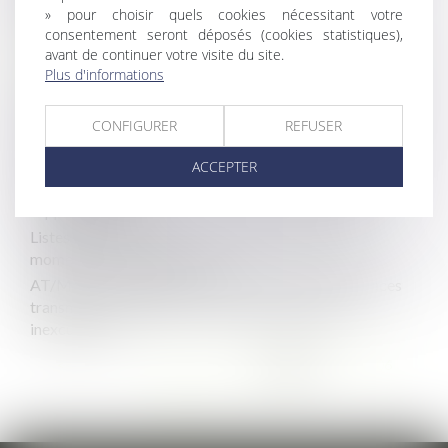
» pour choisir quels cookies nécessitant votre
salarié
consentement seront déposés (cookies statistiques),
Le CSE ne peut pas agir en justice pour faire respecter un
avant de continuer votre visite du site.
engagement de l'employeur
Plus d'informations
Urssaf : négocier les conditions d’apurement des dettes
sociales
CONFIGURER
REFUSER
Comment obtenir votre permis de construire pour une
maison individuelle ?
ACCEPTER
Conséquence du recours systématique aux heures
supplémentaires
Listes électorales 2022 : n'attendez pas le dernier
moment pour vous inscrire !
AT/MP. En cas d'agression après une lettre de menaces
transmise à l'employeur resté inactif, il y a faute
inexcusable
...
<<
<
101
102
103
104
105
106
...
107
>
>>