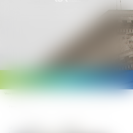
Ouvrir
le
Vous êtes ici :
Accueil
menu
Le CSE ne peut pas agir en justice pour faire respecter un engagement de
l'employeur