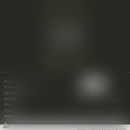
Cabinet secondaire
15 cours du Palais
07000 PRIVAS
Tél :
06 61 57 18 86
Fax :
04 67 66 12 56
Nous localiser
Accueil
Présentation du cabinet
Expertises
Actualités
Plan du site
Mentions légales
Honoraires
Contact
Articles
Septeo Digital & Services © 2020