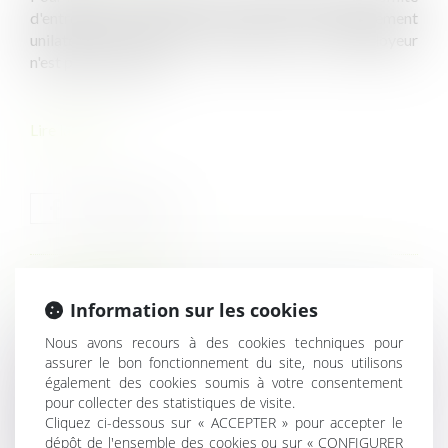
d'entreprise pour obtenir le respect d'un engagement
unilatéral de maintien de l'emploi pris par l'employeur
n'est pas recevable...
Lire la suite
HISTORIQUE
Information sur les cookies
Nous avons recours à des cookies techniques pour
Statut des fonctionnaires : des droits et des obligations
assurer le bon fonctionnement du site, nous utilisons
Immobilier et urbanisme: comment fonctionne le PLU ?
également des cookies soumis à votre consentement
Cadeaux et bons d’achat 2021 : le plafond d’exonération
pour collecter des statistiques de visite.
augmenté !
Cliquez ci-dessous sur « ACCEPTER » pour accepter le
dépôt de l'ensemble des cookies ou sur « CONFIGURER
Cas pratique : sanctionner l’absence injustifiée d’un