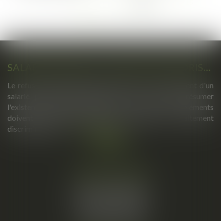
...
<<
<
110
111
112
113
114
115
...
116
>
>>
SALARIÉ PROTÉGÉ : UN REFUS D'AUTORISATION DE LICENCIEMENT NE SUFFIT PAS À PRÉSUMER UNE DISCRIMINATION SYNDICALE
Le refus par l'administration d'autoriser le licenciement d'un
salarié protégé ne permet pas, à lui seul, de présumer
l'existence d'une discrimination syndicale. D'autres éléments
doivent être apportés pour laisser supposer un traitement
discriminatoire...
Lire la suite
Cabinet principal
34, rue de l’Aiguillerie
34000 MONTPELLIER
Tél :
06 61 57 18 86