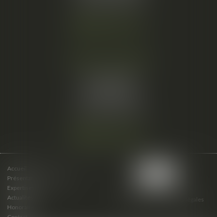
Fax :
04 67 66 12 56
Nous localiser
Cabinet secondaire
15 cours du Palais
07000 PRIVAS
Tél :
06 61 57 18 86
Fax :
04 67 66 12 56
Nous localiser
Accueil
Présentation du cabinet
Expertises
Actualités
Plan du site
Mentions légales
Honoraires
Contact