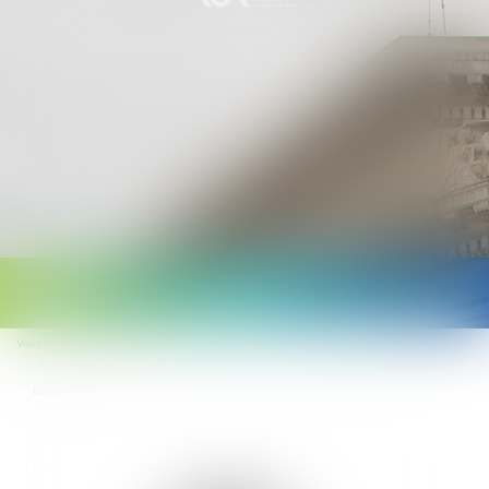
Ouvrir
le
Vous êtes ici :
Accueil
menu
Création d'un dispositif d'indemnités journalières pour les professionnels
libéraux