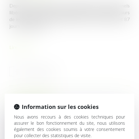
Depuis aujourd’hui, les arrêts maladie des professionnels
libéraux sont indemnisés pendant les 90 premiers jours
de leur arrêt, avec un délai de carence de 3 jours (soit 87
jours indemnisés)...
Lire la suite
HISTORIQUE
Information sur les cookies
Commande publique : mesures pour pallier à la flambée
Nous avons recours à des cookies techniques pour
des prix et au risque de pénurie des matières premières
assurer le bon fonctionnement du site, nous utilisons
Rupture conventionnelle : montant légal ou
également des cookies soumis à votre consentement
pour collecter des statistiques de visite.
conventionnel de l'indemnité de licenciement ?