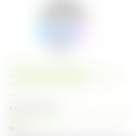
Création d'un dispositif
d'indemnités journalières pour les
professionnels libéraux
Publié le :
08/07/2021
Droit du travail - Employeurs
/
Droit de la protection
sociale
Source :
www.ameli.fr