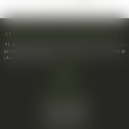
...
124
>
>>
ARRÊTS DE TRAVAIL : UN DÉCRET PLAFONNE POUR LA PREMIÈRE FOIS LEUR DURÉE À PARTIR DU 1ER SEPTEMBRE 2026
31 jours maximum pour un premier arrêt, 62 pour sa
prolongation : dès septembre 2026, vos arrêts maladie seront
plafonnés comme jamais...
Lire la suite
Cabinet principal
34, rue de l’Aiguillerie
34000 MONTPELLIER
Tél :
06 61 57 18 86
Fax :
04 67 66 12 56