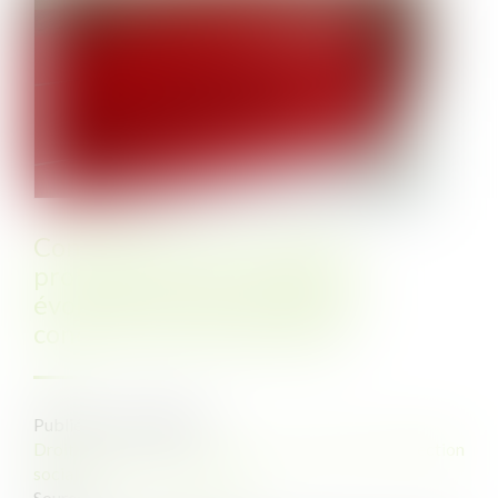
Contestation du caractère
professionnel de la maladie :
évolution de jurisprudence
concernant la prescription
Publié le :
11/03/2021
Droit du travail - Employeurs
/
Droit de la protection
sociale
Source :
www.actu-juridique.fr