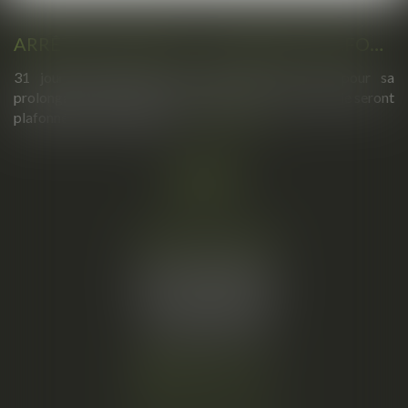
ARRÊTS DE TRAVAIL : UN DÉCRET PLAFONNE POUR LA PREMIÈRE FOIS LEUR DURÉE À PARTIR DU 1ER SEPTEMBRE 2026
31 jours maximum pour un premier arrêt, 62 pour sa
prolongation : dès septembre 2026, vos arrêts maladie seront
plafonnés comme jamais...
Lire la suite
Cabinet principal
34, rue de l’Aiguillerie
34000 MONTPELLIER
Tél :
06 61 57 18 86
Fax :
04 67 66 12 56
Nous localiser