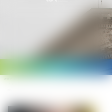
Ouvrir
le
Vous êtes ici :
Accueil
menu
Congé hospitalisation du nouveau-né : la CPAM rappelle et précise le régime
actuel