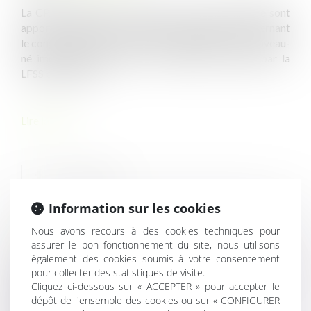
La CPAM diffuse une circulaire au sein de laquelle sont
apportées plusieurs précisions importantes concernant
le congé accordé au titre de l’hospitalisation du nouveau-
né immédiatement après sa naissance, instauré par la
LFSS pour 2019...
Lire la suite
Information sur les cookies
Nous avons recours à des cookies techniques pour
HISTORIQUE
assurer le bon fonctionnement du site, nous utilisons
également des cookies soumis à votre consentement
Les droits de préemption au service de la lutte contre le
pour collecter des statistiques de visite.
dérèglement climatique
Cliquez ci-dessous sur « ACCEPTER » pour accepter le
dépôt de l'ensemble des cookies ou sur « CONFIGURER
La vaccination devient obligatoire pour certaines