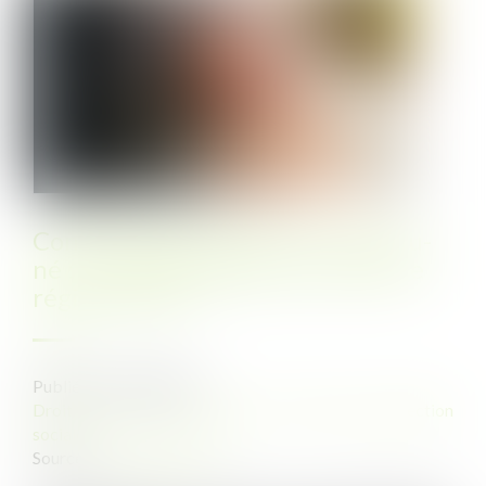
Congé hospitalisation du nouveau-
né : la CPAM rappelle et précise le
régime actuel
Publié le :
16/09/2021
Droit du travail - Employeurs
/
Droit de la protection
sociale
Source :
www.legisocial.fr