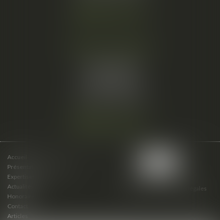
Nous localiser
Cabinet secondaire
15 cours du Palais
07000 PRIVAS
Tél :
06 61 57 18 86
Fax :
04 67 66 12 56
Nous localiser
Accueil
Présentation du cabinet
Expertises
Actualités
Plan du site
Mentions légales
Honoraires
Contact
Articles