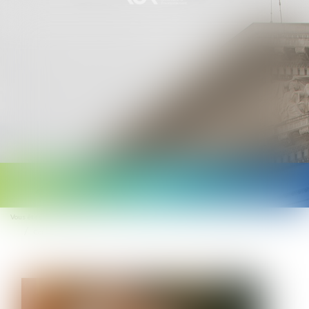
Ouvrir
le
Vous êtes ici :
Accueil
menu
Congé d’adoption : les modalités de recours au congé sont assouplies