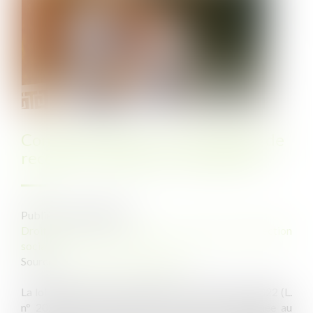
Congé d’adoption : les modalités de
recours au congé sont assouplies
Publié le :
03/03/2022
Droit du travail - Employeurs
/
Droit de la protection
sociale
Source :
www.editions-legislatives.fr
La loi visant à réformer l’adoption du 21 février 2022 (L.
n° 2022-219, 21 févr. 2022 : JO, 22 févr.), publiée au