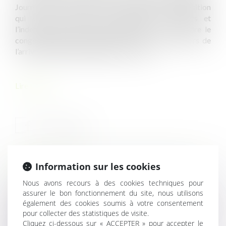
Journal officiel du 22 février, comporte une disposition
qui vise à assouplir les modalités de recours et
l’indemnisation du congé d’adoption et qui encadre le
congé d’événement familial de 3 jours octroyé lors de
l’arrivée de l’enfant adopté dans le foyer...
Lire la suite
Information sur les cookies
HISTORIQUE
Nous avons recours à des cookies techniques pour
assurer le bon fonctionnement du site, nous utilisons
Retour en entreprise après l’arrivée d’un enfant
également des cookies soumis à votre consentement
Comment déposer une demande de permis de construire
pour collecter des statistiques de visite.
en ligne ?
Cliquez ci-dessous sur « ACCEPTER » pour accepter le