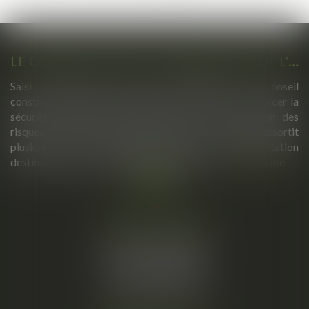
>
>>
LE CONSEIL CONSTITUTIONNEL VALIDE L'ESSENTIEL DE LA LOI RENFORÇANT LA SÉCURITÉ SOUS RÉSERVE DE GARANTIES
Saisi de plusieurs recours parlementaires, le Conseil
constitutionnel s'est prononcé sur la loi visant à renforcer la
sécurité, la rétention administrative et la prévention des
risques d'attentat. S'il valide l'essentiel du texte, il assortit
plusieurs de ses dispositions de réserves d'interprétation
destinées à garantir le respect des libertés...
Lire la suite
Cabinet principal
34, rue de l’Aiguillerie
34000 MONTPELLIER
Tél :
06 61 57 18 86
Fax :
04 67 66 12 56