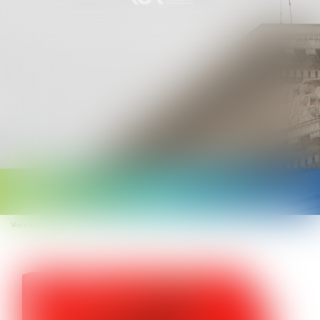
Ouvrir
le
Vous êtes ici :
Accueil
Combien de jours de carence en cas d’arrêt maladie ?
menu