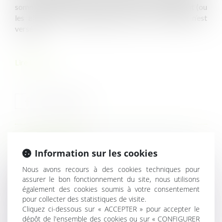
somme destinée à compenser le salaire, le traitement (ou
les allocations chômage) pendant l’arrêt maladie n’est
versée...
Lire la suite
HISTORIQUE
Information sur les cookies
Loi du 14 février 2025 visant à permettre l'élection du
Nous avons recours à des cookies techniques pour
assurer le bon fonctionnement du site, nous utilisons
maire d'une commune nouvelle en cas de conseil
également des cookies soumis à votre consentement
municipal incomplet
pour collecter des statistiques de visite.
Prescription et requalification en CDI : attention au délai
Cliquez ci-dessous sur « ACCEPTER » pour accepter le
d’un an !
dépôt de l'ensemble des cookies ou sur « CONFIGURER