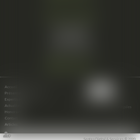
Cabinet secondaire
15 cours du Palais
07000 PRIVAS
Tél :
06 61 57 18 86
Fax :
04 67 66 12 56
Nous localiser
Accueil
Présentation du cabinet
Expertises
Actualités
Plan du site
Mentions légales
Honoraires
Contact
Articles
Septeo Digital & Services © 2020