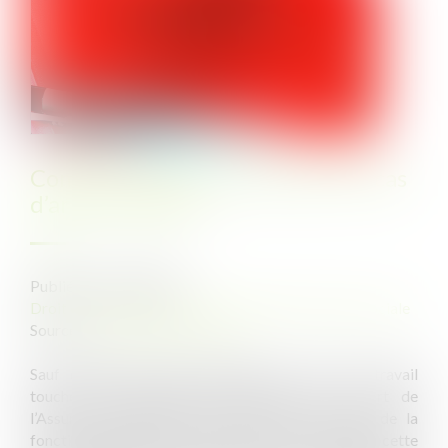
Combien de jours de carence en cas
d’arrêt maladie ?
Publié le :
19/02/2025
Droit du travail - Salariés
/
Droit de la protection sociale
Source :
www.helloworkplace.fr
Sauf exceptions, toute personne en arrêt de travail
touche des indemnités journalières de la part de
l’Assurance maladie, qu’elle soit salariée, agent de la
fonction publique ou sans emploi. En revanche, cette