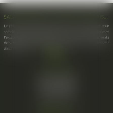
SALARIÉ PROTÉGÉ : UN REFUS D'AUTORISATION DE LICENCIEMENT NE SUFFIT PAS À PRÉSUMER UNE DISCRIMINATION SYNDICALE
Le refus par l'administration d'autoriser le licenciement d'un
salarié protégé ne permet pas, à lui seul, de présumer
l'existence d'une discrimination syndicale. D'autres éléments
doivent être apportés pour laisser supposer un traitement
discriminatoire...
Lire la suite
Cabinet principal
34, rue de l’Aiguillerie
34000 MONTPELLIER
Tél :
06 61 57 18 86
Fax :
04 67 66 12 56
Nous localiser