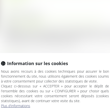
Publié le :
23/06/2025
Droit du travail - Employeurs
/
Droit de la protection sociale
Source :
www.weblex.fr
Récemment, les taux de cotisations chômage-intempéries, servant
secteur du BTP en cas d’intempéries rendant impossible la pour
2025, d’une part, et 2025-2026, d’autre part...
Lire la suite
Information sur les cookies
Nous avons recours à des cookies techniques pour assurer le bon
fonctionnement du site, nous utilisons également des cookies soumis
à votre consentement pour collecter des statistiques de visite.
Cliquez ci-dessous sur « ACCEPTER » pour accepter le dépôt de
l'ensemble des cookies ou sur « CONFIGURER » pour choisir quels
cookies nécessitant votre consentement seront déposés (cookies
statistiques), avant de continuer votre visite du site.
Plus d'informations