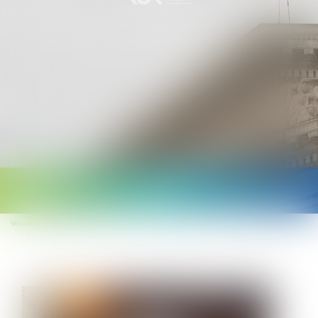
Ouvrir
le
Vous êtes ici :
Accueil
menu
Chômage-intempéries dans le BTP : pas de changement de taux pour 2023