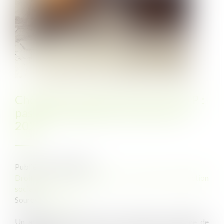
Chômage-intempéries dans le BTP :
pas de changement de taux pour
2023
Publié le :
10/07/2023
Droit du travail - Employeurs
/
Droit de la protection
sociale
Source :
www.efl.fr
Un arrêté fixe les taux de la cotisation au régime de