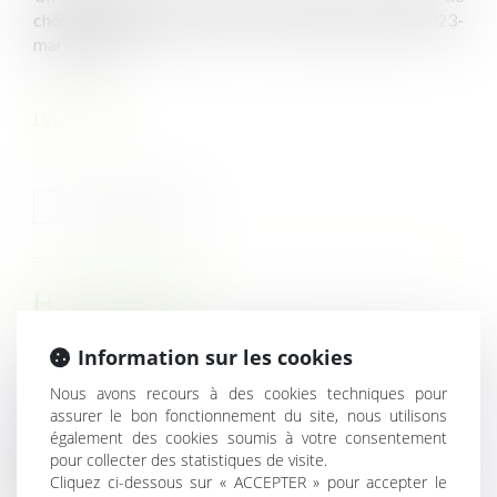
chômage intempéries du BTP pour la période avril 2023-
mars 2024...
Lire la suite
HISTORIQUE
Information sur les cookies
Conflits d'intérêts : la DGCL explicite les nouvelles règles
Incidences d’une modification du PLU sur les droits tenus
Nous avons recours à des cookies techniques pour
d’un permis et l’utilisation du terrain
assurer le bon fonctionnement du site, nous utilisons
également des cookies soumis à votre consentement
La création d’un poste spécifique pour le salarié déclaré
pour collecter des statistiques de visite.
inapte ne dispense pas l’employeur de s’assurer de sa
Cliquez ci-dessous sur « ACCEPTER » pour accepter le
compatibilité avec l’état de santé du salarié