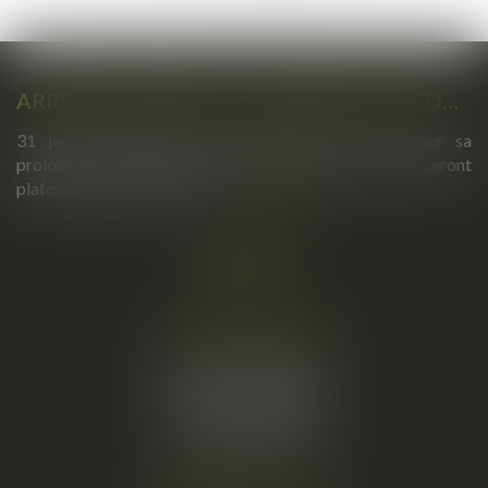
>
>>
ARRÊTS DE TRAVAIL : UN DÉCRET PLAFONNE POUR LA PREMIÈRE FOIS LEUR DURÉE À PARTIR DU 1ER SEPTEMBRE 2026
31 jours maximum pour un premier arrêt, 62 pour sa
prolongation : dès septembre 2026, vos arrêts maladie seront
plafonnés comme jamais...
Lire la suite
Cabinet principal
34, rue de l’Aiguillerie
34000 MONTPELLIER
Tél :
06 61 57 18 86
Fax :
04 67 66 12 56