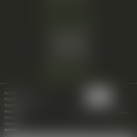
Nous localiser
Cabinet secondaire
15 cours du Palais
07000 PRIVAS
Tél :
06 61 57 18 86
Fax :
04 67 66 12 56
Nous localiser
Accueil
Présentation du cabinet
Expertises
Actualités
Plan du site
Mentions légales
Honoraires
Contact
Articles