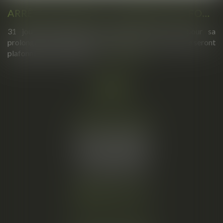
ARRÊTS DE TRAVAIL : UN DÉCRET PLAFONNE POUR LA PREMIÈRE FOIS LEUR DURÉE À PARTIR DU 1ER SEPTEMBRE 2026
31 jours maximum pour un premier arrêt, 62 pour sa
prolongation : dès septembre 2026, vos arrêts maladie seront
plafonnés comme jamais...
Lire la suite
Cabinet principal
34, rue de l’Aiguillerie
34000 MONTPELLIER
Tél :
06 61 57 18 86
Fax :
04 67 66 12 56
Nous localiser