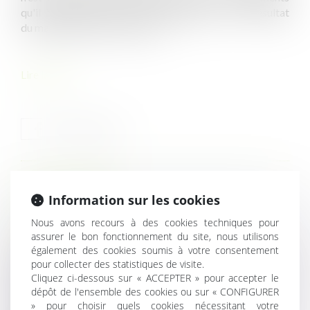
qu'il invoque sauf si cette irrégularité est le résultat
du manquement qu'il dénonce...
Lire la suite
HISTORIQUE
Information sur les cookies
Nous avons recours à des cookies techniques pour
Un candidat irrégulièrement évincé peut-il obtenir
assurer le bon fonctionnement du site, nous utilisons
l'annulation du marché ?
également des cookies soumis à votre consentement
Le temps de trajet des salariés itinérants peut désormais
pour collecter des statistiques de visite.
être qualifié de temps de travail effectif
Cliquez ci-dessous sur « ACCEPTER » pour accepter le
Pour être recevable, le recours contre un refus de retrait
dépôt de l'ensemble des cookies ou sur « CONFIGURER
de permis de construire doit être notifié
» pour choisir quels cookies nécessitant votre