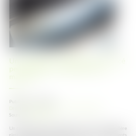
Un candidat irrégulièrement évincé
peut-il obtenir l'annulation du
marché ?
Publié le :
07/12/2022
Droit public
/
Droit de la commande publique
Source :
www.weka.fr
Un candidat dont la candidature ou l'offre est irrégulière
n'est pas susceptible d'être lésé par les manquements