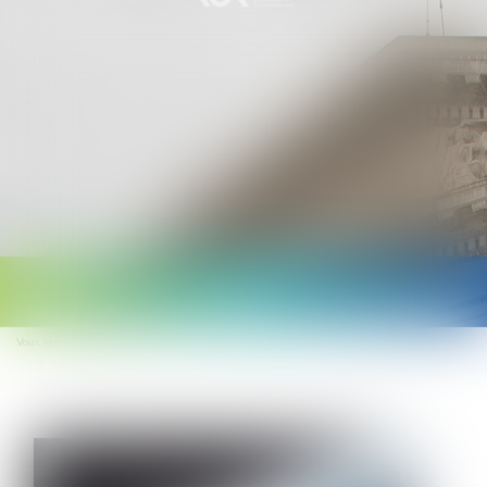
Ouvrir
le
Vous êtes ici :
Accueil
menu
Un candidat irrégulièrement évincé peut-il obtenir l'annulation du marché ?