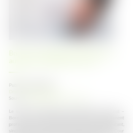
Bore Out : l’absence de travail est
aussi du harcèlement moral
Publié le :
24/08/2021
Droit du travail - Salariés
Source :
www.cadreaverti-saintsernin.fr
Le syndrome d’épuisement professionnel par l’ennui –
Bore Out – est moins connu que le Burn Out, épuisement
professionnel par surcharge de travail, mais cause autant,
sinon plus, de ravages. Par un arrêt du 2 juin 2020, la Cour