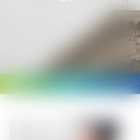
Ouvrir
le
Vous êtes ici :
Accueil
Bore Out : l’absence de travail est aussi du harcèlement moral
menu