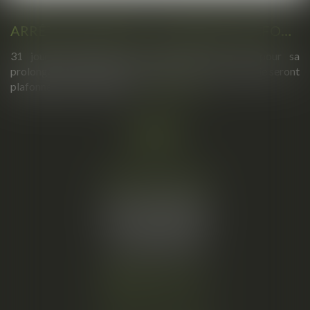
ARRÊTS DE TRAVAIL : UN DÉCRET PLAFONNE POUR LA PREMIÈRE FOIS LEUR DURÉE À PARTIR DU 1ER SEPTEMBRE 2026
31 jours maximum pour un premier arrêt, 62 pour sa
prolongation : dès septembre 2026, vos arrêts maladie seront
plafonnés comme jamais...
Lire la suite
Cabinet principal
34, rue de l’Aiguillerie
34000 MONTPELLIER
Tél :
06 61 57 18 86
Fax :
04 67 66 12 56
Nous localiser