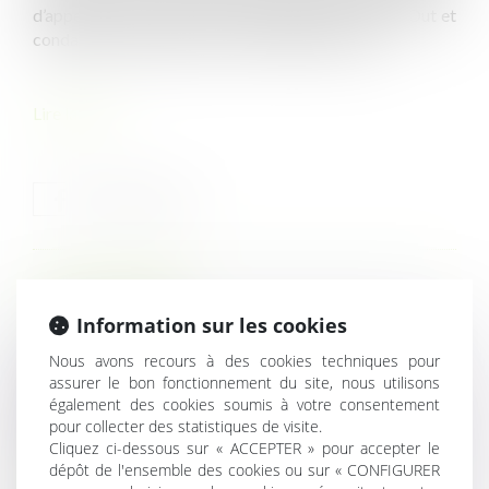
d’appel de Paris reconnait spécifiquement le Bore Out et
condamne l’employeur pour harcèlement moral...
Lire la suite
HISTORIQUE
Information sur les cookies
Une nouvelle obligation en matière de prévention des
Nous avons recours à des cookies techniques pour
risques chimiques
assurer le bon fonctionnement du site, nous utilisons
Le recouvrement des cotisations de retraite
également des cookies soumis à votre consentement
complémentaire par l’URSSAF est reporté au 1er janvier
pour collecter des statistiques de visite.
Cliquez ci-dessous sur « ACCEPTER » pour accepter le
2023
dépôt de l'ensemble des cookies ou sur « CONFIGURER
Bore Out : l’absence de travail est aussi du harcèlement