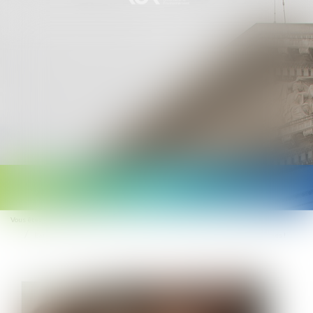
Ouvrir
le
Vous êtes ici :
Accueil
menu
Baisse de la rémunération en CMO : les fonctionnaires doublement pénalisés !