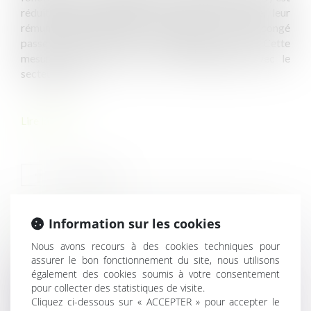
réduit. Après application d’un jour de carence, leur
rémunération durant les trois premiers mois de congé
passe de 100 % à 90 % du traitement de base. Cette
mesure, bien qu’elle vise une harmonisation avec le
secteur privé,...
Lire la suite
Information sur les cookies
HISTORIQUE
Nous avons recours à des cookies techniques pour
assurer le bon fonctionnement du site, nous utilisons
Harcèlement moral : l’absence de justification des
également des cookies soumis à votre consentement
agissements de l’employeur lui est imputable
pour collecter des statistiques de visite.
Cliquez ci-dessous sur « ACCEPTER » pour accepter le
Artificialisation des sols : la loi Trace supprime l’objectif