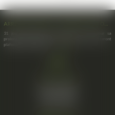
>
>>
ARRÊTS DE TRAVAIL : UN DÉCRET PLAFONNE POUR LA PREMIÈRE FOIS LEUR DURÉE À PARTIR DU 1ER SEPTEMBRE 2026
31 jours maximum pour un premier arrêt, 62 pour sa
prolongation : dès septembre 2026, vos arrêts maladie seront
plafonnés comme jamais...
Lire la suite
Cabinet principal
34, rue de l’Aiguillerie
34000 MONTPELLIER
Tél :
06 61 57 18 86
Fax :
04 67 66 12 56