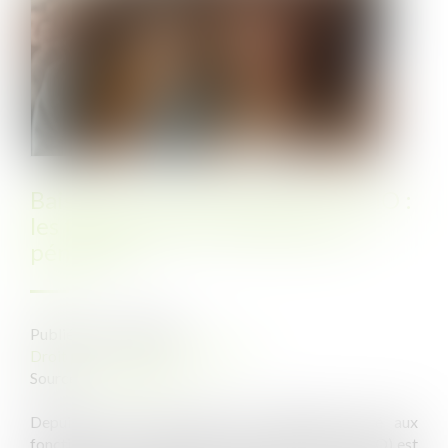
Baisse de la rémunération en CMO :
les fonctionnaires doublement
pénalisés !
Publié le :
19/03/2025
Droit public
/
Droit administratif
Source :
www.weka.fr
Depuis le 1er mars 2025, le traitement versé aux
fonctionnaires en congé de maladie ordinaire (CMO) est