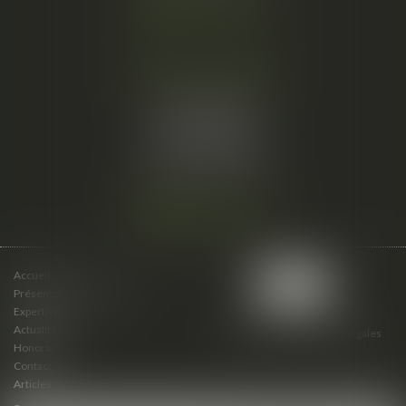
Nous localiser
Cabinet secondaire
15 cours du Palais
07000 PRIVAS
Tél :
06 61 57 18 86
Fax :
04 67 66 12 56
Nous localiser
Accueil
Présentation du cabinet
Expertises
Actualités
Plan du site
Mentions légales
Honoraires
Contact
Articles