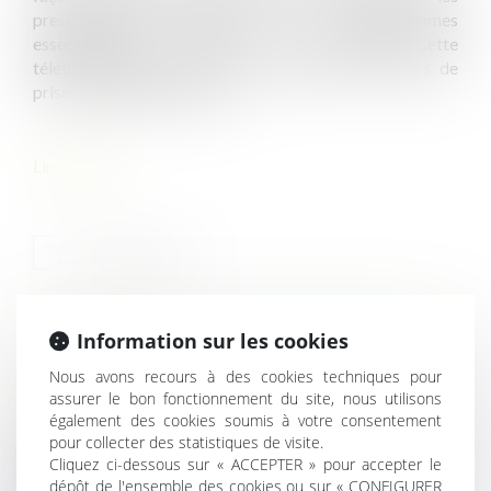
prescripteurs (médecins ou sages-femmes
essentiellement) à partir de leur ordinateur. Cette
télétransmission permet non seulement des délais de
prise en charge plus courts,...
Lire la suite
Information sur les cookies
HISTORIQUE
Nous avons recours à des cookies techniques pour
assurer le bon fonctionnement du site, nous utilisons
Arrêt de travail : le nouveau formulaire papier sécurisé
également des cookies soumis à votre consentement
devient obligatoire
pour collecter des statistiques de visite.
Temps partiel thérapeutique : l’attestation de salaire est
Cliquez ci-dessous sur « ACCEPTER » pour accepter le
toujours requise !
dépôt de l'ensemble des cookies ou sur « CONFIGURER