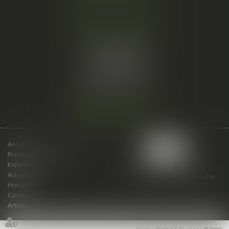
Cabinet secondaire
15 cours du Palais
07000 PRIVAS
Tél :
06 61 57 18 86
Fax :
04 67 66 12 56
Nous localiser
Accueil
Présentation du cabinet
Expertises
Actualités
Plan du site
Mentions légales
Honoraires
Contact
Articles