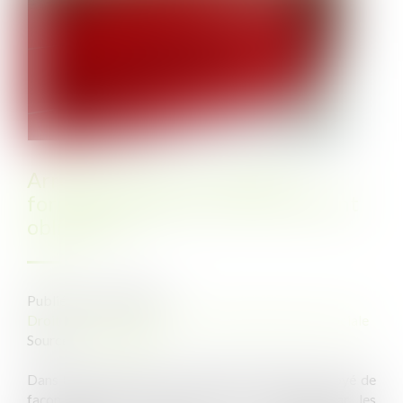
Arrêt de travail : le nouveau
formulaire papier sécurisé devient
obligatoire
Publié le :
03/09/2025
Droit du travail - Salariés
/
Droit de la protection sociale
Source :
www.ameli.fr
Dans 8 cas sur 10, l’avis d’arrêt de travail est envoyé de
façon dématérialisée à l’Assurance Maladie par les