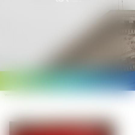
Ouvrir
le
Vous êtes ici :
Accueil
menu
Arrêt de travail : le nouveau formulaire papier sécurisé devient obligatoire