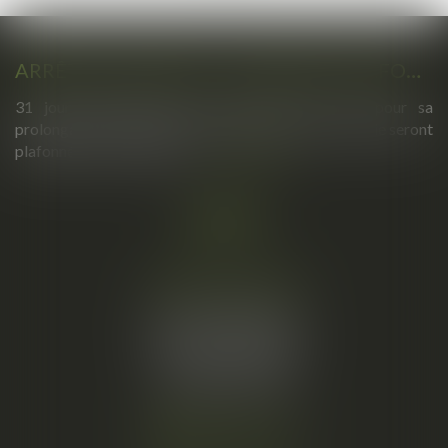
ARRÊTS DE TRAVAIL : UN DÉCRET PLAFONNE POUR LA PREMIÈRE FOIS LEUR DURÉE À PARTIR DU 1ER SEPTEMBRE 2026
31 jours maximum pour un premier arrêt, 62 pour sa
prolongation : dès septembre 2026, vos arrêts maladie seront
plafonnés comme jamais...
Lire la suite
Cabinet principal
34, rue de l’Aiguillerie
34000 MONTPELLIER
Tél :
06 61 57 18 86
Fax :
04 67 66 12 56
Nous localiser