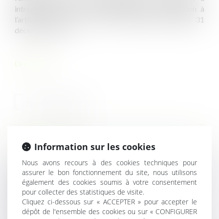
introduit un dispositif expérimental par dérogation à
l’article L424-5 du code de l’urbanisme jusqu’au 31
décembre 2022...
Lire la suite
HISTORIQUE
Information sur les cookies
Nous avons recours à des cookies techniques pour
Climat et résilience : l'érosion côtière, charge locale pour
assurer le bon fonctionnement du site, nous utilisons
phénomène mondial
également des cookies soumis à votre consentement
pour collecter des statistiques de visite.
Fortes chaleurs : quelles obligations pour l'employeur ?
Cliquez ci-dessous sur « ACCEPTER » pour accepter le
Le seuil d’exonération des cotisations apprentis est
dépôt de l'ensemble des cookies ou sur « CONFIGURER
proratisé en cas d’entrée/sortie en cours de mois