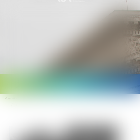
Ouvrir
le
Vous êtes ici :
Accueil
menu
Antenne relais : pas de droit à l'erreur pour les autorisations d'urbanisme