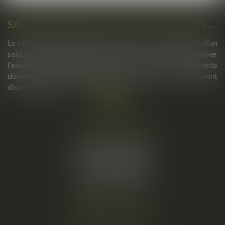
SALARIÉ PROTÉGÉ : UN REFUS D'AUTORISATION DE LICENCIEMENT NE SUFFIT PAS À PRÉSUMER UNE DISCRIMINATION SYNDICALE
Le refus par l'administration d'autoriser le licenciement d'un
salarié protégé ne permet pas, à lui seul, de présumer
l'existence d'une discrimination syndicale. D'autres éléments
doivent être apportés pour laisser supposer un traitement
discriminatoire...
Lire la suite
Cabinet principal
34, rue de l’Aiguillerie
34000 MONTPELLIER
Tél :
06 61 57 18 86
Fax :
04 67 66 12 56
Nous localiser