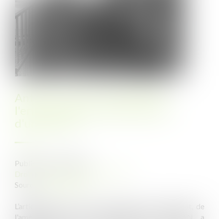
Antenne relais : pas de droit à
l'erreur pour les autorisations
d'urbanisme
Publié le :
22/07/2021
Droit public
/
Droit de l'urbanisme
Source :
www.atd31.fr
L’article 222 de la loi pour l'évolution du logement, de
l'aménagement et du numérique, dite loi ELAN, a