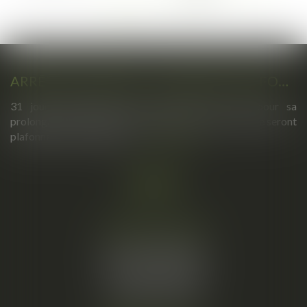
...
110
>
>>
ARRÊTS DE TRAVAIL : UN DÉCRET PLAFONNE POUR LA PREMIÈRE FOIS LEUR DURÉE À PARTIR DU 1ER SEPTEMBRE 2026
31 jours maximum pour un premier arrêt, 62 pour sa
prolongation : dès septembre 2026, vos arrêts maladie seront
plafonnés comme jamais...
Lire la suite
Cabinet principal
34, rue de l’Aiguillerie
34000 MONTPELLIER
Tél :
06 61 57 18 86
Fax :
04 67 66 12 56