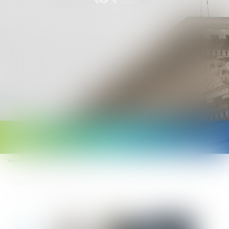
Ouvrir
le
Vous êtes ici :
Accueil
menu
Ai-je le droit de sanctionner un salarié qui refuse de se rendre à son entretien
d’évaluation annuel ? | Éditions Tissot