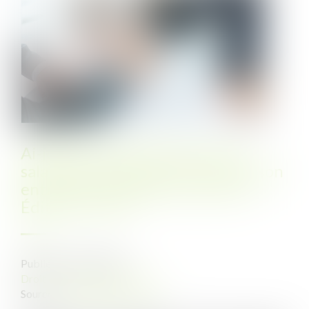
Ai-je le droit de sanctionner un
salarié qui refuse de se rendre à son
entretien d’évaluation annuel ? |
Éditions Tissot
Publié le :
19/10/2021
Droit du travail - Employeurs
Source :
www.editions-tissot.fr