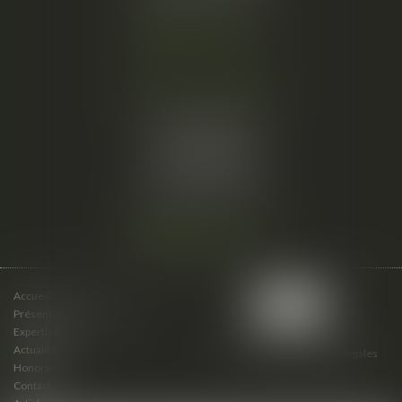
Nous localiser
Cabinet secondaire
15 cours du Palais
07000 PRIVAS
Tél :
06 61 57 18 86
Fax :
04 67 66 12 56
Nous localiser
Accueil
Présentation du cabinet
Expertises
Actualités
Plan du site
Mentions légales
Honoraires
Contact