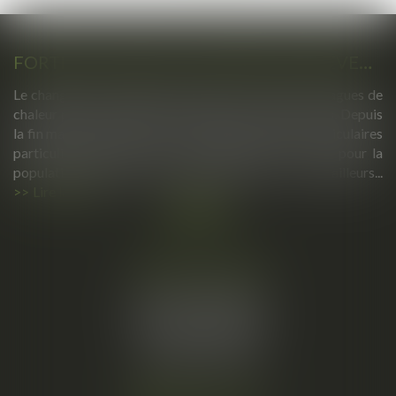
FORTES CHALEURS : MESURES DE PRÉVENTION ET ACTIONS DE L'INSPECTION DU TRAVAIL
Le changement climatique entraine la survenue de vagues de
chaleur plus fréquentes, plus longues et plus intenses. Depuis
la fin mai, la France fait face à plusieurs épisodes caniculaires
particulièrement intenses, qui constituent un risque pour la
population générale, mais également pour les travailleurs...
Lire la suite
Cabinet principal
34, rue de l’Aiguillerie
34000 MONTPELLIER
Tél :
06 61 57 18 86
Fax :
04 67 66 12 56