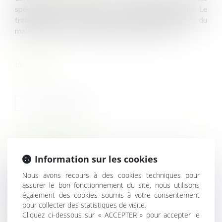
spécifiques doivent figurer sur son bulletin de paie. Le
traitement de cette absence dépend notamment du
maintien de salaire, de la subrogation et des IJSS...
Lire la suite
HISTORIQUE
Information sur les cookies
Permis de construire : l’administration n’est jamais tenue
Nous avons recours à des cookies techniques pour
d’imposer des prescriptions
assurer le bon fonctionnement du site, nous utilisons
Transférer du contenu de sa messagerie professionnelle
également des cookies soumis à votre consentement
pour collecter des statistiques de visite.
vers sa messagerie personnelle : une faute ?
Cliquez ci-dessous sur « ACCEPTER » pour accepter le
Absence maladie : comment la présenter sur le bulletin