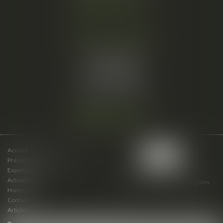
Nous localiser
Cabinet secondaire
15 cours du Palais
07000 PRIVAS
Tél :
06 61 57 18 86
Fax :
04 67 66 12 56
Nous localiser
Accueil
Présentation du cabinet
Expertises
Actualités
Plan du site
Mentions légales
Honoraires
Contact
Articles