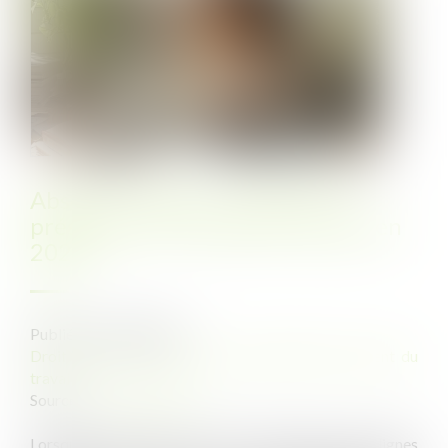
Absence maladie : comment la
présenter sur le bulletin de paie en
2025 ?
Publié le :
24/04/2025
Droit du travail - Salariés
/
Responsabilité accident du
travail
Source :
www.legisocial.fr
Lorsqu’un salarié est en arrêt maladie, plusieurs lignes